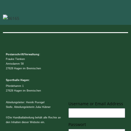
Postanschrift/Verwaltung:
Frauke Tienken
Amtsdamm 58
27628 Hagen im Bremischen
Sporthalle Hagen:
Pferdehamm 1
27628 Hagen im Bremischen
Abteilungsleiter: Henrik Puvogel
Username or Email Address
Stellv. Abteilungsleiterin Julia Hübner
©Die Handballabteilung behält alle Rechte an
den Inhalten dieser Website ein.
Passwort