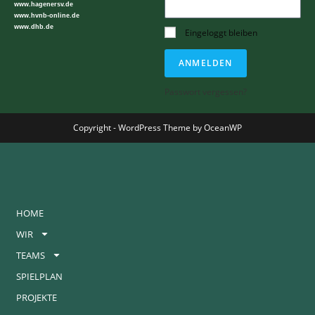
www.hagenersv.de
www.hvnb-online.de
www.dhb.de
Eingeloggt bleiben
ANMELDEN
Passwort vergessen?
Copyright - WordPress Theme by OceanWP
HOME
WIR
TEAMS
SPIELPLAN
PROJEKTE