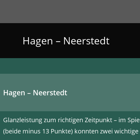
Hagen – Neerstedt
Hagen – Neerstedt
Glanzleistung zum richtigen Zeitpunkt – im Spi
(beide minus 13 Punkte) konnten zwei wichtige