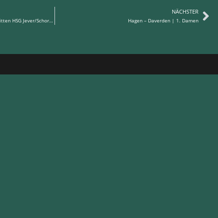
NÄCHSTER
Heimniederlage gegen den Tabellendritten HSG Jever/Schortens
Hagen – Daverden | 1. Damen