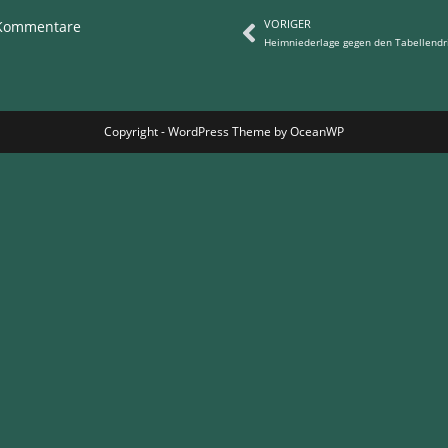
VORIGER
 Kommentare
Copyright - WordPress Theme by OceanWP