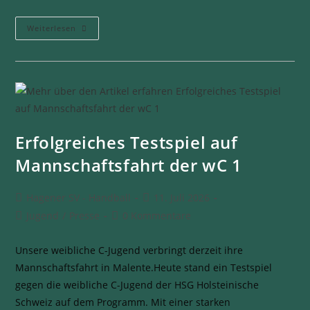
Weiterlesen
Erfolgreiches Testspiel auf
Mannschaftsfahrt der wC 1
Hagener SV - Handball
11. Juli 2026
Jugend
/
Presse
0 Kommentare
Unsere weibliche C-Jugend verbringt derzeit ihre
Mannschaftsfahrt in Malente.Heute stand ein Testspiel
gegen die weibliche C-Jugend der HSG Holsteinische
Schweiz auf dem Programm. Mit einer starken