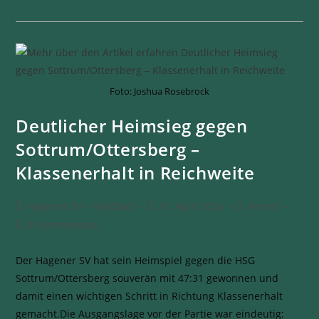
Foto: Joshua Rosebrock
Deutlicher Heimsieg gegen
Sottrum/Ottersberg –
Klassenerhalt in Reichweite
Hagener SV - Handball
21. April 2026
Herren
0 Kommentare
Der Hagener SV hat sein Heimspiel gegen die HSG
Sottrum/Ottersberg souverän mit 47:31 gewonnen und
damit einen wichtigen Schritt in Richtung Klassenerhalt
gemacht.Die Ausgangslage vor der Partie war eindeutig: