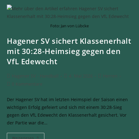
Foto: Jan von Lübcke
Hagener SV sichert Klassenerhalt
mit 30:28-Heimsieg gegen den
VfL Edewecht
Hagener SV - Handball
4. Mai 2026
Herren
0 Kommentare
Der Hagener SV hat im letzten Heimspiel der Saison einen
wichtigen Erfolg gefeiert und sich mit einem 30:28-Sieg
gegen den VfL Edewecht den Klassenerhalt gesichert. Vor
der Partie war die…
Weiterlesen