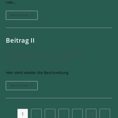
rote…
Weiterlesen
Beitrag II
Hagener SV - Handball
12. April 2026
Trainingscloud
0 Kommentare
Hier steht wieder die Beschreibung
Weiterlesen
1
2
3
4
…
15