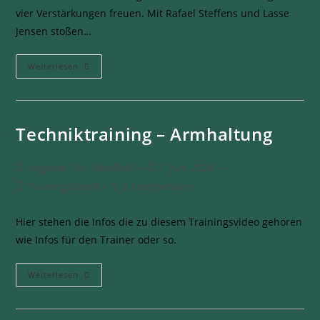
vier Verstärkungen freuen. Mit Rafael Steffens und Lasse
Jensen stoßen…
Weiterlesen
Techniktraining – Armhaltung
Hagener SV - Handball
7. Juni 2026
Trainingscloud
0 Kommentare
Hier stehen die Infos die zu diesem Trainingsvideo gehören
wie Infos für den Trainer oder so.
Weiterlesen