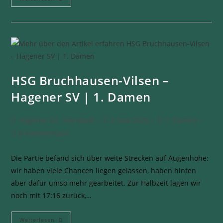
HSG Bruchhausen-Vilsen –
Hagener SV | 1. Damen
Hagener SV - Handball
4. Mai 2026
1. Damen
0 Kommentare
Die Partie befand sich über weite Strecken auf Augenhöhe:
wir haben viele Chancen liegen gelassen, haben hinten
aber dafür umso mehr gearbeitet. Zur Halbzeit lagen wir
noch mit 17:16 zurück,…
Weiterlesen