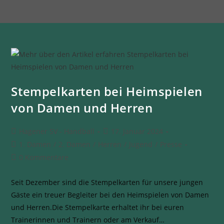
Stempelkarten bei Heimspielen
von Damen und Herren
Hagener SV - Handball
17. Januar 2024
1. Damen
/
2. Damen
/
Herren
/
Jugend
/
Presse
0 Kommentare
Seit Dezember sind die Stempelkarten für unsere jungen
Gäste ein treuer Begleiter bei den Heimspielen von Damen
und Herren.Die Stempelkarte erhaltet ihr bei euren
Trainerinnen und Trainern oder am Verkauf…