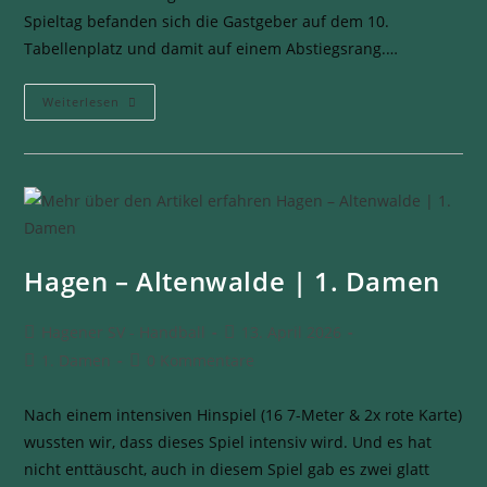
Spieltag befanden sich die Gastgeber auf dem 10.
Tabellenplatz und damit auf einem Abstiegsrang.…
Weiterlesen
Hagen – Altenwalde | 1. Damen
Hagener SV - Handball
13. April 2026
1. Damen
0 Kommentare
Nach einem intensiven Hinspiel (16 7-Meter & 2x rote Karte)
wussten wir, dass dieses Spiel intensiv wird. Und es hat
nicht enttäuscht, auch in diesem Spiel gab es zwei glatt