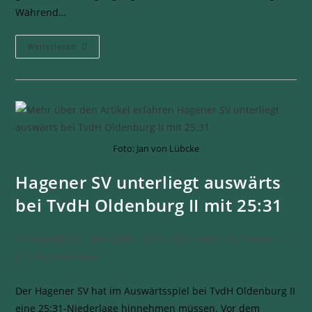
Während…
Weiterlesen
Foto: Jan von Lübcke
Hagener SV unterliegt auswärts
bei TvdH Oldenburg II mit 25:31
Hagener SV - Handball
16. April 2026
Presse
0 Kommentare
Der Hagener SV hat im Auswärtsspiel bei TvdH Oldenburg II
eine 25:31-Niederlage hinnehmen müssen. Vor dem