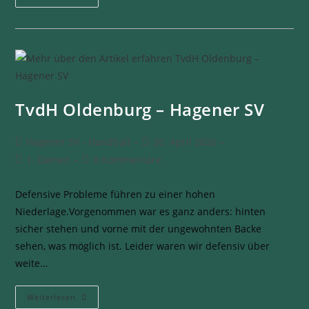
TvdH Oldenburg – Hagener SV
Hagener SV - Handball
26. April 2026
1. Damen
0 Kommentare
Defensive Probleme führen zu einer hohen
Niederlage.Vorgenommen war es ganz anders: hinten
sicher stehen und vorne mit der ungewohnten Backe
sehen, was möglich ist. Leider waren wir defensiv über
weite…
Weiterlesen