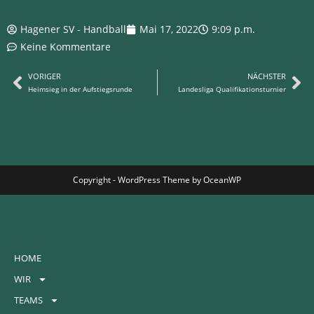
Hagener SV - Handball
Mai 17, 2022
9:09 p.m.
Keine Kommentare
VORIGER
NÄCHSTER
Heimsieg in der Aufstiegsrunde
Landesliga Qualifikationsturnier
Copyright - WordPress Theme by OceanWP
HOME
WIR
TEAMS