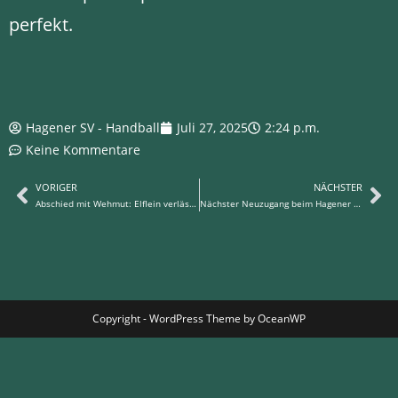
perfekt.
Hagener SV - Handball
Juli 27, 2025
2:24 p.m.
Keine Kommentare
VORIGER
NÄCHSTER
Abschied mit Wehmut: Elflein verlässt den Hagener SV
Nächster Neuzugang beim Hagener SV: Keno Hüllenhagen rückt in die Herren auf
Copyright - WordPress Theme by OceanWP