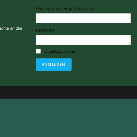
Username or Email Address
Rechte an den
Passwort
Eingeloggt bleiben
ANMELDEN
Passwort vergessen?