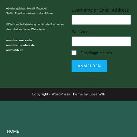
Abteilungsleiter: Henrik Puvogel
Username or Email Address
Stellv. Abteilungsleiterin Julia Hübner
©Die Handballabteilung behält alle Rechte an
den Inhalten dieser Website ein.
Passwort
www.hagenersv.de
www.hvnb-online.de
www.dhb.de
Eingeloggt bleiben
ANMELDEN
Passwort vergessen?
Copyright - WordPress Theme by OceanWP
HOME