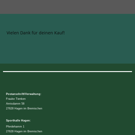
Vielen Dank für deinen Kauf!
Postanschrift/Verwaltung:
Frauke Tienken
Amtsdamm 58
27628 Hagen im Bremischen
Sporthalle Hagen:
Pferdehamm 1
27628 Hagen im Bremischen