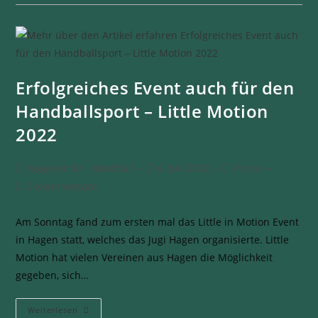
Erfolgreiches Event auch für den
Handballsport – Little Motion
2022
Hagener SV - Handball
6. Juli 2022
Presse
0 Kommentare
Am Sonntag fand zum ersten mal das Little in Motion Event
in Hagen statt, welches das Jugi Hagen organisierte. Little
Motion hat vielen Vereinen aus Hagen die Möglichkeit
gegeben, sich…
Weiterlesen