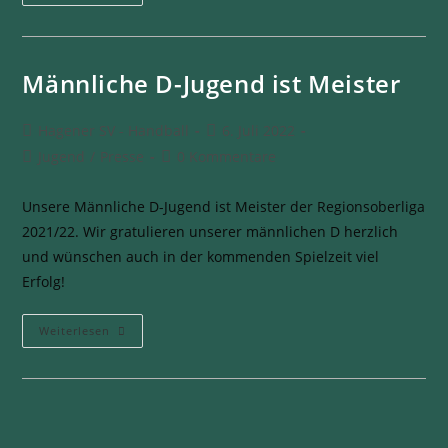
Männliche D-Jugend ist Meister
Hagener SV - Handball
6. Juli 2022
Jugend
/
Presse
0 Kommentare
Unsere Männliche D-Jugend ist Meister der Regionsoberliga
2021/22. Wir gratulieren unserer männlichen D herzlich
und wünschen auch in der kommenden Spielzeit viel
Erfolg!
Weiterlesen