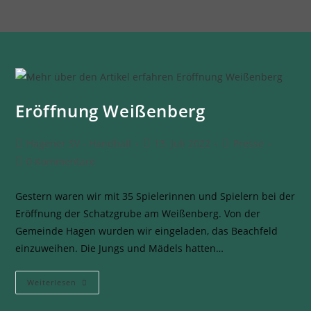
Eröffnung Weißenberg
Hagener SV - Handball
13. Juli 2022
Presse
0 Kommentare
Gestern waren wir mit 35 Spielerinnen und Spielern bei der
Eröffnung der Schatzgrube am Weißenberg. Von der
Gemeinde Hagen wurden wir eingeladen, das Beachfeld
einzuweihen. Die Jungs und Mädels hatten…
Weiterlesen