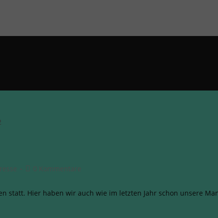
resse
0 Kommentare
en statt. Hier haben wir auch wie im letzten Jahr schon unsere Ma