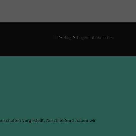
>
Blog
>
hagenimbremischen
nnschaften vorgestellt. Anschließend haben wir