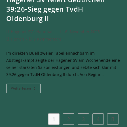
39:26-Sieg gegen TvdH
Oldenburg II
Hagener SV - Handball
16. November 2025
Herren
0 Kommentare
Im direkten Duell zweier Tabellennachbarn im
Abstiegskampf zeigte der Hagener SV am Wochenende eine
seiner stärksten Saisonleistungen und setzte sich klar mit
39:26 gegen TvdH Oldenburg II durch. Von Beginn…
Weiterlesen
1
2
3
4