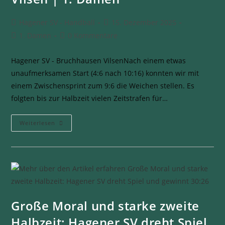
Hagener SV - Handball
15. Dezember 2025
1. Damen
0 Kommentare
Hagener SV - Bruchhausen VilsenNach einem etwas
unaufmerksamen Start (4:6 nach 10:16) konnten wir mit
einem Zwischensprint zum 9:6 die Weichen stellen. Es
folgten bis zur Halbzeit vielen Zeitstrafen für…
Weiterlesen
Große Moral und starke zweite
Halbzeit: Hagener SV dreht Spiel