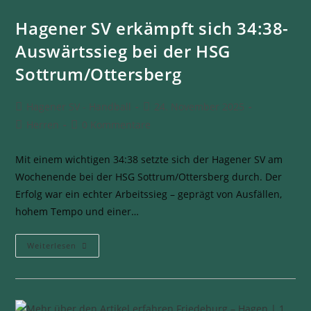
Hagener SV erkämpft sich 34:38-
Auswärtssieg bei der HSG
Sottrum/Ottersberg
Hagener SV - Handball
24. November 2025
Herren
0 Kommentare
Mit einem wichtigen 34:38 setzte sich der Hagener SV am
Wochenende bei der HSG Sottrum/Ottersberg durch. Der
Erfolg war ein echter Arbeitssieg – geprägt von Ausfällen,
hohem Tempo und einer…
Weiterlesen