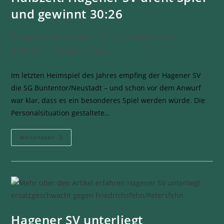
und gewinnt 30:26
Hagener SV - Handball
15. Dezember 2025
Herren
0 Kommentare
Im letzten Heimspiel des Jahres empfing der Hagener SV
die SG Buntentor/Neustadt – und schon vor dem Anwurf
war klar, dass es ein besonderes Spiel werden würde. Die
Personalsituation gestaltete…
Weiterlesen
Hagener SV unterliegt