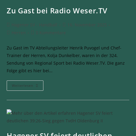
Zu Gast bei Radio Weser.TV
Hagener SV - Handball
16. November 2025
Herren
0 Kommentare
Zu Gast im TV Abteilungsleiter Henrik Puvogel und Chef-
Trainer der Herren, Kolja Dunkelber, waren in der 324.
Sendung von Regional Sport bei Radio Weser.TV. Die ganz
Folge gibt es hier bei…
Weiterlesen
Hagener SV feiert deutlichen