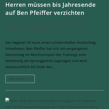
Herren müssen bis Jahresende
auf Ben Pfeiffer verzichten
Hagener SV - Handball
27. November 2025
Presse
0 Kommentare
Der Hagener SV muss einen schmerzhaften Rückschlag
hinnehmen: Ben Pfeiffer hat sich am vergangenen
Donnerstag im Abschlussspiel des Trainings eine
Verletzung am Sprunggelenk zugezogen und wird
voraussichtlich bis Ende des…
Weiterlesen