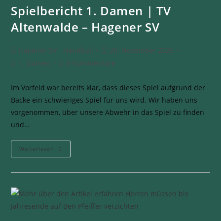
Spielbericht 1. Damen | TV
Altenwalde – Hagener SV
Hagener SV - Handball
30. November 2025
1. Damen
0 Kommentare
Im Vorfeld war bereits klar, dass dieses Spiel aufgrund der
Backe ein schwieriges Spiel für uns wird. Wir haben uns
vorgenommen, über unsere Abwehr in das Spiel zu finden
und…
Weiterlesen