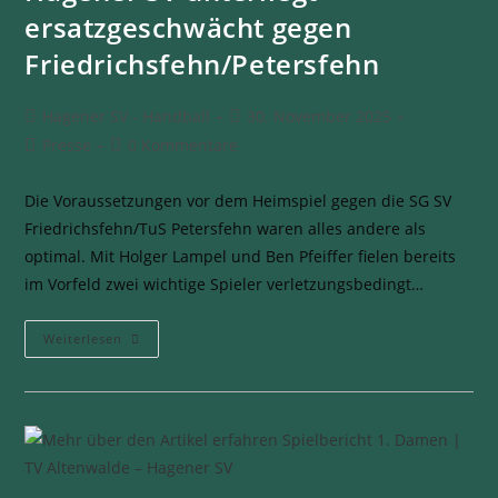
ersatzgeschwächt gegen
Friedrichsfehn/Petersfehn
Hagener SV - Handball
30. November 2025
Presse
0 Kommentare
Die Voraussetzungen vor dem Heimspiel gegen die SG SV
Friedrichsfehn/TuS Petersfehn waren alles andere als
optimal. Mit Holger Lampel und Ben Pfeiffer fielen bereits
im Vorfeld zwei wichtige Spieler verletzungsbedingt…
Weiterlesen